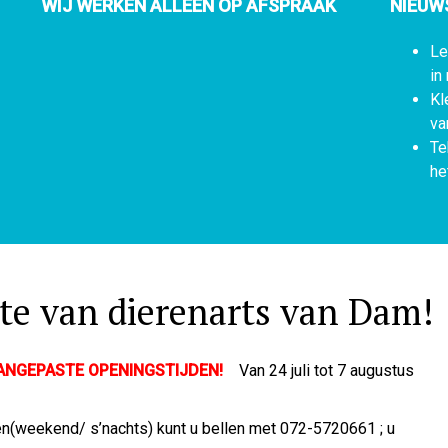
WIJ WERKEN ALLEEN OP AFSPRAAK
NIEUW
Le
in
Kl
va
Te
he
te van dierenarts van Dam!
AANGEPASTE OPENINGSTIJDEN!
Van 24 juli tot 7 augustus
en(weekend/ s’nachts) kunt u bellen met 072-5720661
; u