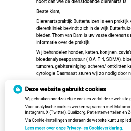
hoort dan wie de dienstdoende dierenarts is.
Beste klant,
Dierenartspraktijk Butterhuizen is een praktij
dierenkliniek bevindt zich in de wijk Butterhui
bieden. Thom van Dam is uw vaste dierenarts m
informatie over de praktijk.
Wij behandelen honden, katten, konijnen, cavia’s
bloedanalyseapparatuur ( O.A. T 4, SDMA), bloed
tumoren, gebitsreiniging, scheren/ ontklitten
cytologie Daarnaast sturen wij zo nodig door n
Wij verzorgen ook indien g
Deze website gebruikt cookies
Wij gebruiken noodzakelijke cookies zodat deze website 
WE WERKEN ALLEEN OP AFSPRAAK;
VOOR 
Voor analytische cookies werken wij samen met Matomo e
VOOR VOER EN MEDICIJNEN KUNT U WEL G
Instagram, X (Twitter), Qualizorg, Patiëntenvertellen en
VOOR EEN CONSULT MOET U EEN AFSPRAA
Via Cookie-instellingen onderaan de website kunt u op 
Lees meer over onze Privacy- en Cookieverklaring.