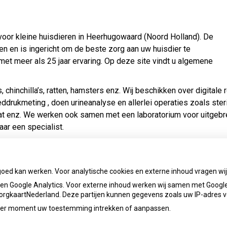
k voor kleine huisdieren in Heerhugowaard (Noord Holland). De
zen en is ingericht om de beste zorg aan uw huisdier te
et meer als 25 jaar ervaring. Op deze site vindt u algemene
, chinchilla’s, ratten, hamsters enz. Wij beschikken over digitale 
drukmeting , doen urineanalyse en allerlei operaties zoals steril
 kat enz. We werken ook samen met een laboratorium voor uitgebr
aar een specialist.
ewenst euthanasie aan huis.
goed kan werken. Voor analytische cookies en externe inhoud vragen w
HET MAKEN VAN EEN AFSPRAAK KUNT U ONS BEREIKEN OP
0
n Google Analytics. Voor externe inhoud werken wij samen met Google
EWOON ZO BINNENLOPEN TIJDENS DE OPENINGSTIJDEN.
 ZorgkaartNederland. Deze partijen kunnen gegevens zoals uw IP-adres 
K MAKEN
ieder moment uw toestemming intrekken of aanpassen.