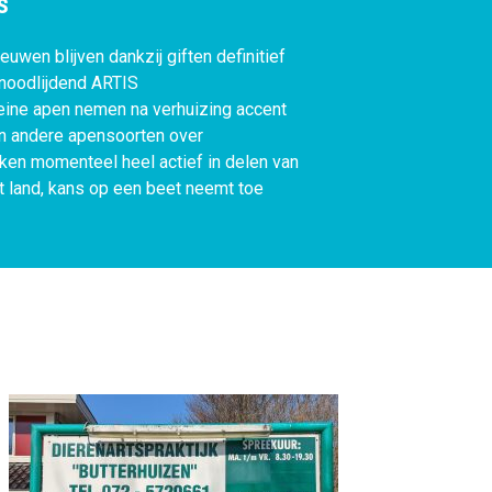
S
euwen blijven dankzij giften definitief
 noodlijdend ARTIS
eine apen nemen na verhuizing accent
n andere apensoorten over
ken momenteel heel actief in delen van
t land, kans op een beet neemt toe