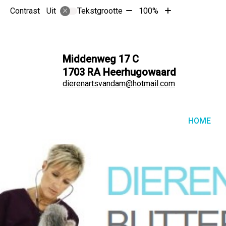
Tekst
Tekst
Contrast
Tekstgrootte
100%
Uit
verkleinen
vergroten
met
met
10%
10%
Middenweg
17 C
1703 RA
Heerhugowaard
dierenartsvandam@hotmail.com
Hoof
HOME