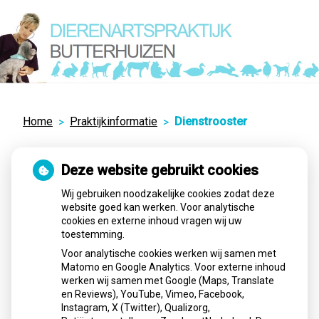
Hoo
Home
Praktijkinformatie
Dienstrooster
Dienstrooster en
Deze website gebruikt cookies
contactgegevens
Wij gebruiken noodzakelijke cookies zodat deze
website goed kan werken. Voor analytische
cookies en externe inhoud vragen wij uw
toestemming.
Voor avond, nacht en weekenddiensten belt u
072-
5720661
, u hoort dan via een antwoordapparaat wie de
Voor analytische cookies werken wij samen met
Matomo en Google Analytics. Voor externe inhoud
dienstdoende dierenarts is.
werken wij samen met Google (Maps, Translate
en Reviews), YouTube, Vimeo, Facebook,
Dierenartspraktijk
Instagram, X (Twitter), Qualizorg,